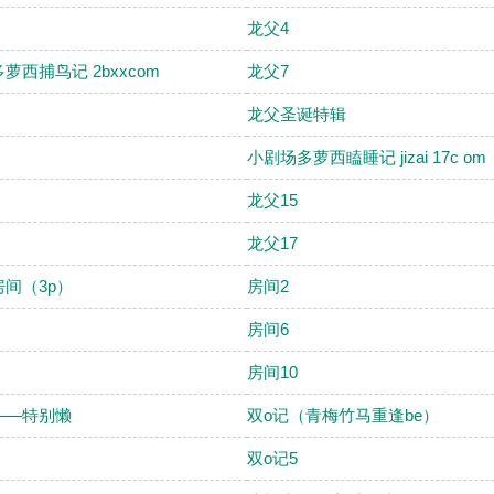
龙父4
萝西捕鸟记 2bxxcom
龙父7
龙父圣诞特辑
小剧场多萝西瞌睡记 jizai 17c om
龙父15
龙父17
间（3p）
房间2
房间6
房间10
——特别懒
双o记（青梅竹马重逢be）
双o记5