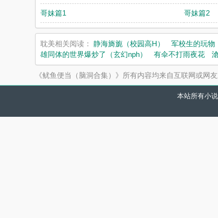
哥妹篇1
哥妹篇2
耽美相关阅读：
静海旖旎（校园高H）
军校生的玩物
雄同体的世界爆炒了（玄幻nph）
有伞不打雨夜花
《鱿鱼便当（脑洞合集）》所有内容均来自互联网或网友
本站所有小说