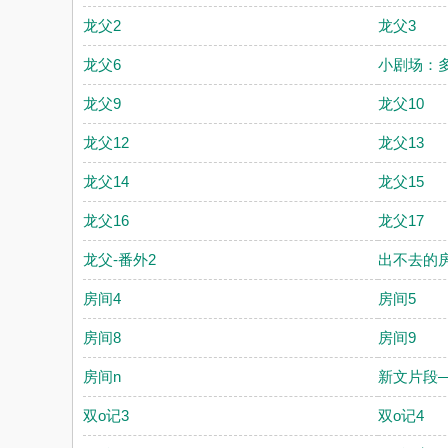
龙父2
龙父3
龙父6
小剧场：多
龙父9
龙父10
龙父12
龙父13
龙父14
龙父15
龙父16
龙父17
龙父-番外2
出不去的房
房间4
房间5
房间8
房间9
房间n
新文片段
双o记3
双o记4