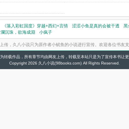
《落入彩虹国度》穿越+西幻+言情
涩涩小鱼是真的会被干透
黑
滄瀾沉珠，欲海成淵
小疯子
上传，久八小说只为原作者小鱿鱼的小说进行宣传。欢迎各位书友
为转载作品，所有章节均由网友上传，转载至本站只是为了宣传本书让更
Copyright 2026 久八小说(98books.com) All Rights Reserved.