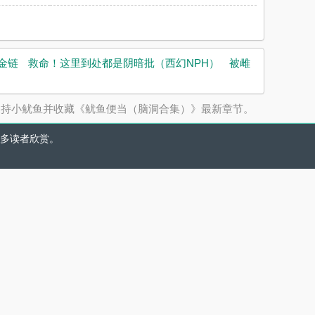
金链
救命！这里到处都是阴暗批（西幻NPH）
被雌
支持小鱿鱼并收藏《鱿鱼便当（脑洞合集）》最新章节。
多读者欣赏。