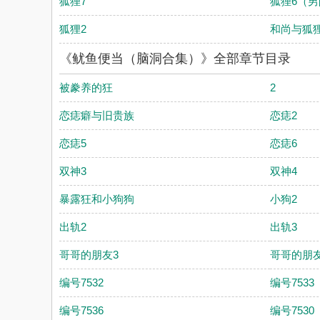
狐狸7
狐狸6（男
狐狸2
和尚与狐
《鱿鱼便当（脑洞合集）》全部章节目录
被豢养的狂
2
恋痣癖与旧贵族
恋痣2
恋痣5
恋痣6
双神3
双神4
暴露狂和小狗狗
小狗2
出轨2
出轨3
哥哥的朋友3
哥哥的朋友
编号7532
编号7533
编号7536
编号7530