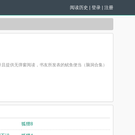
阅读历史
|
登录
|
注册
并且提供无弹窗阅读，书友所发表的鱿鱼便当（脑洞合集）
狐狸8