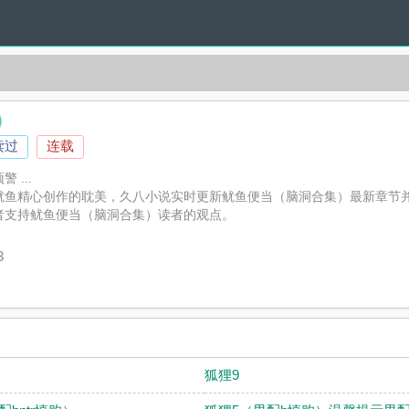
）
读过
连载
...
鱿鱼精心创作的耽美，久八小说实时更新鱿鱼便当（脑洞合集）最新章节
者支持鱿鱼便当（脑洞合集）读者的观点。
3
狐狸9