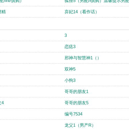
配hntr慎购）
狐狸5（男配h慎购）温馨提示男
狸精
弃妃14（看作话）
3
恋痣3
邪神与智慧神1（）
双神5
小狗3
哥哥的朋友1
4
哥哥的朋友5
编号7534
龙父1（男产R）