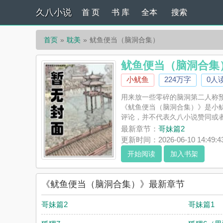
久八小说
首 页
书 库
全本
搜索
首页
耽美
鱿鱼便当（脑洞合集）
鱿鱼便当（脑洞合集
小鱿鱼
224万字
0人
用来放一些零碎的脑洞第二人称预警 
《鱿鱼便当（脑洞合集）》是小
评论，并不代表久八小说赞同或
最新章节：
哥妹篇2
更新时间：2026-06-10 14:49:4
开始阅读
加入书架
《鱿鱼便当（脑洞合集）》最新章节
哥妹篇2
哥妹篇1