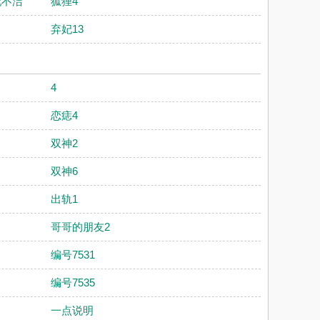
配不洁
狐狸4
弃妃13
4
恋痣4
双神2
双神6
出轨1
哥哥的朋友2
编号7531
编号7535
一点说明