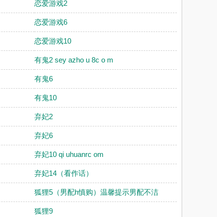
恋爱游戏2
恋爱游戏6
恋爱游戏10
有鬼2 sey azho u 8c o m
有鬼6
有鬼10
弃妃2
弃妃6
弃妃10 qi uhuanrc om
弃妃14（看作话）
狐狸5（男配h慎购）温馨提示男配不洁
狐狸9