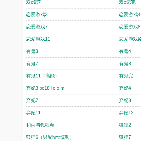
双o记7
双o记完
恋爱游戏3
恋爱游戏4
恋爱游戏7
恋爱游戏8
恋爱游戏11
恋爱游戏
有鬼3
有鬼4
有鬼7
有鬼8
有鬼11（高能）
有鬼完
弃妃3 po18 l c o m
弃妃4
弃妃7
弃妃8
弃妃11
弃妃12
和尚与狐狸精
狐狸2
狐狸6（男配hntr慎购）
狐狸7