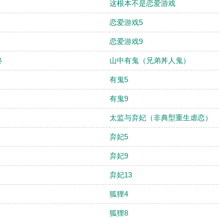
这根本不是恋爱游戏
恋爱游戏5
恋爱游戏9
终
山中有鬼（兄弟丼人鬼）
有鬼5
有鬼9
太监与弃妃（非典型重生虐恋）
弃妃5
弃妃9
弃妃13
狐狸4
狐狸8