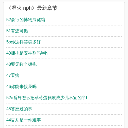
《温火 nph》最新章节
52聂行的博物展览馆
51有迹可循
5o你这样笑笑多好
49拥抱是安神剂吗半h
48要无数个拥抱
47看病
46你能来接我吗
52o番外怎么把草莓蛋糕展成少儿不宜的半h
45答应过的事
44告别是一件难事