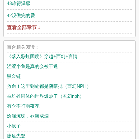
43难得温馨
42没做完的爱
查看全部章节 ↓
百合相关阅读：
《落入彩虹国度》穿越+西幻+言情
涩涩小鱼是真的会被干透
黑金链
救命！这里到处都是阴暗批（西幻NPH）
被雌雄同体的世界爆炒了（玄幻nph）
有伞不打雨夜花
滄瀾沉珠，欲海成淵
小疯子
捷足先登