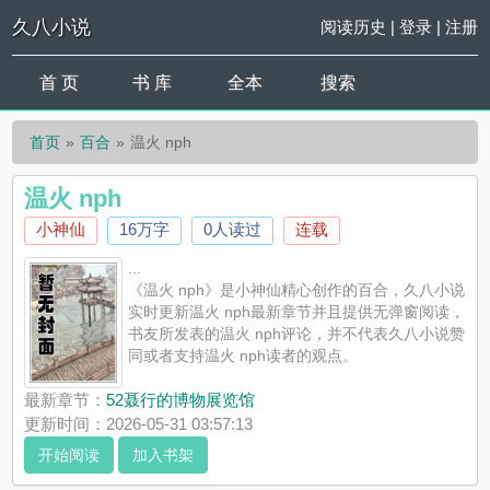
久八小说
阅读历史
|
登录
|
注册
首 页
书 库
全本
搜索
首页
百合
温火 nph
温火 nph
小神仙
16万字
0人读过
连载
...
《温火 nph》是小神仙精心创作的百合，久八小说
实时更新温火 nph最新章节并且提供无弹窗阅读，
书友所发表的温火 nph评论，并不代表久八小说赞
同或者支持温火 nph读者的观点。
最新章节：
52聂行的博物展览馆
更新时间：2026-05-31 03:57:13
开始阅读
加入书架