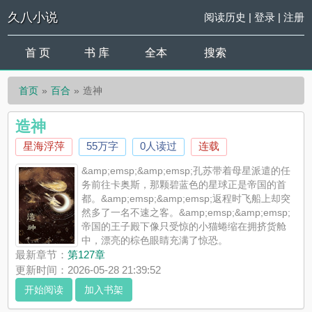
久八小说
阅读历史
|
登录
|
注册
首 页
书 库
全本
搜索
首页
百合
造神
造神
星海浮萍
55万字
0人读过
连载
&amp;emsp;&amp;emsp;孔苏带着母星派遣的任
务前往卡奥斯，那颗碧蓝色的星球正是帝国的首
都。&amp;emsp;&amp;emsp;返程时飞船上却突
然多了一名不速之客。&amp;emsp;&amp;emsp;
帝国的王子殿下像只受惊的小猫蜷缩在拥挤货舱
中，漂亮的棕色眼睛充满了惊恐。
&amp;emsp;&amp;emsp;...
最新章节：
第127章
《造神》是星海浮萍精心创作的百合，久八小说实时更新造神最
更新时间：2026-05-28 21:39:52
新章节并且提供无弹窗阅读，书友所发表的造神评论，并不代表
开始阅读
加入书架
久八小说赞同或者支持造神读者的观点。