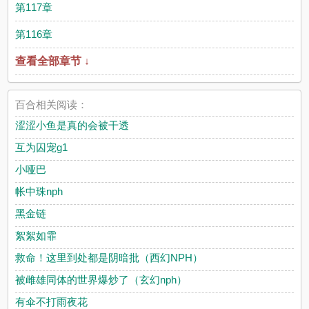
第117章
第116章
查看全部章节 ↓
百合相关阅读：
涩涩小鱼是真的会被干透
互为囚宠g1
小哑巴
帐中珠nph
黑金链
絮絮如霏
救命！这里到处都是阴暗批（西幻NPH）
被雌雄同体的世界爆炒了（玄幻nph）
有伞不打雨夜花