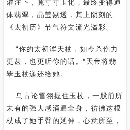
灌注下，竟寸寸玉化，最终变得通
体翡翠，晶莹剔透，其上阴刻的
《太初历》节气符文流光溢彩。
“你的太初浑天杖，如今杀伤力
更甚，也更听你的话。”天帝将翡
翠玉杖递还给她。
乌古论雪翎握住玉杖，一股前所
未有的强大感涌遍全身，彷彿这根
杖成了她手臂的延伸，心意所至，