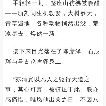
手轻轻一划，整座山彷彿被唤醒
——顷刻间生机勃发，大树参天，
青草遍地，各种动物悄然出没，荒
凉尽去，焕然一新。
接下来目光落在了陈彦泽、石辰
辉与乌古论雪翎身上。
“苏清宴以凡人之躯行天道之
事，其心可嘉，被镇压于此，朕亦
感痛惜，唯愿他出关之日，不因八