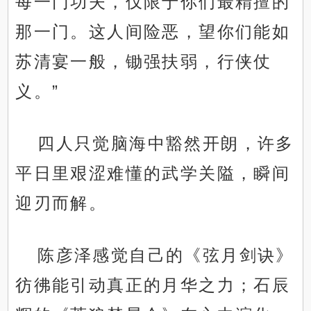
每一门功夫，仅限于你们最精擅的
那一门。这人间险恶，望你们能如
苏清宴一般，锄强扶弱，行侠仗
义。”
四人只觉脑海中豁然开朗，许多
平日里艰涩难懂的武学关隘，瞬间
迎刃而解。
陈彦泽感觉自己的《弦月剑诀》
彷彿能引动真正的月华之力；石辰