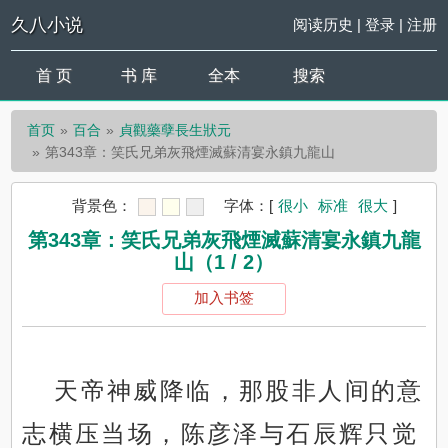
久八小说
阅读历史
|
登录
|
注册
首 页
书 库
全本
搜索
首页
百合
貞觀藥孽長生狀元
第343章：笑氏兄弟灰飛煙滅蘇清宴永鎮九龍山
背景色：
字体：
[
很小
标准
很大
]
第343章：笑氏兄弟灰飛煙滅蘇清宴永鎮九龍
山（1 / 2）
加入书签
天帝神威降临，那股非人间的意
志横压当场，陈彦泽与石辰辉只觉