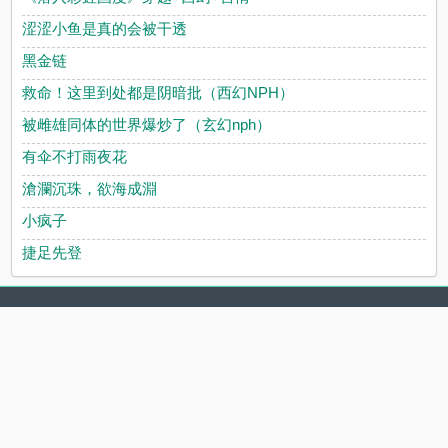
涩涩小鱼是真的会被干透
黑金链
救命！这里到处都是阴暗批（西幻NPH）
被雌雄同体的世界爆炒了（玄幻nph）
有伞不打雨夜花
滄瀾沉珠，欲海成淵
小疯子
捷足先登