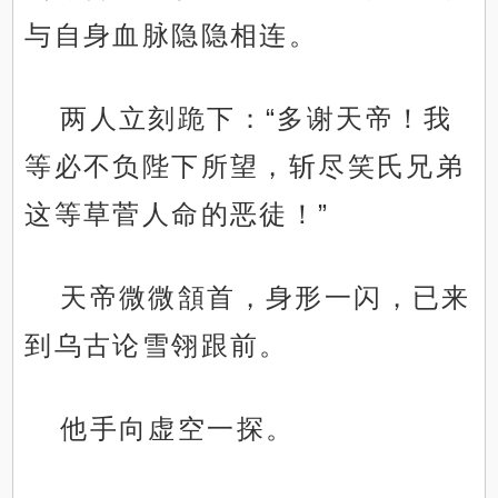
与自身血脉隐隐相连。
两人立刻跪下：“多谢天帝！我
等必不负陛下所望，斩尽笑氏兄弟
这等草菅人命的恶徒！”
天帝微微頷首，身形一闪，已来
到乌古论雪翎跟前。
他手向虚空一探。