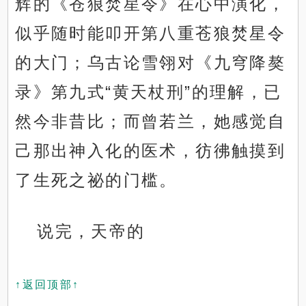
辉的《苍狼焚星令》在心中演化，
似乎随时能叩开第八重苍狼焚星令
的大门；乌古论雪翎对《九穹降獒
录》第九式“黄天杖刑”的理解，已
然今非昔比；而曾若兰，她感觉自
己那出神入化的医术，彷彿触摸到
了生死之祕的门槛。
说完，天帝的
↑返回顶部↑