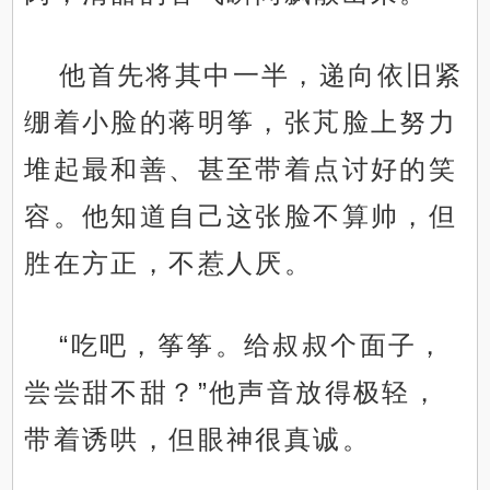
他首先将其中一半，递向依旧紧
绷着小脸的蒋明筝，张芃脸上努力
堆起最和善、甚至带着点讨好的笑
容。他知道自己这张脸不算帅，但
胜在方正，不惹人厌。
“吃吧，筝筝。给叔叔个面子，
尝尝甜不甜？”他声音放得极轻，
带着诱哄，但眼神很真诚。