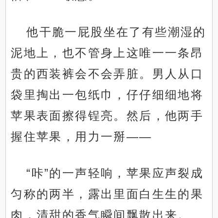
他干脆一屁股坐在了有些潮湿的
泥地上，也不管身上这唯一一条昂
贵的西装裤会不会弄脏。男人从口
袋里掏出一包纸巾，仔仔细细地将
苹果表面擦得锃亮。然后，他两手
握住苹果，用力一掰——
“咔”的一声轻响，苹果应声裂成
匀称的两半，露出里面白生生的果
肉，清甜的香气瞬间飘散出来。