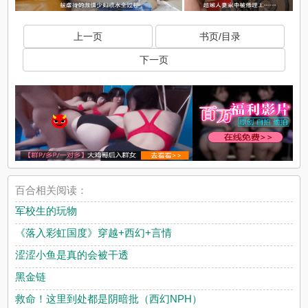
上一页
书页/目录
下一页
x
百合相关阅读：
军校生的玩物
《落入彩虹国度》穿越+西幻+言情
涩涩小鱼是真的会被干透
黑金链
救命！这里到处都是阴暗批（西幻NPH）