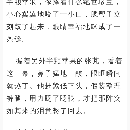
半颗苹果，像捧着什么绝世珍宝，
小心翼翼地咬了一小口，腮帮子立
刻鼓了起来，眼睛幸福地眯成了一
条缝。
握着另外半颗苹果的张芃，看着
这一幕，鼻子猛地一酸，眼眶瞬间
就热了。他赶紧低下头，假装整理
裤腿，用力眨了眨眼，才把那阵突
如其来的泪意憋了回去。