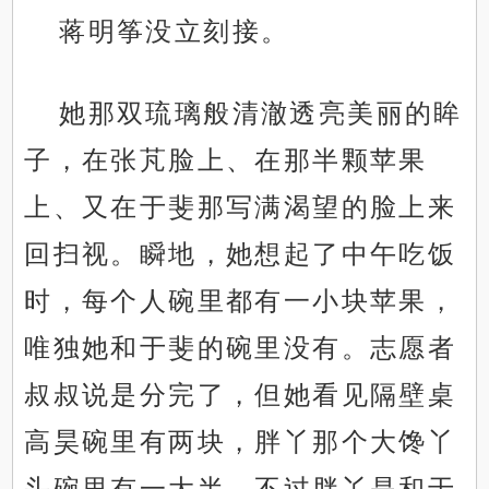
蒋明筝没立刻接。
她那双琉璃般清澈透亮美丽的眸
子，在张芃脸上、在那半颗苹果
上、又在于斐那写满渴望的脸上来
回扫视。瞬地，她想起了中午吃饭
时，每个人碗里都有一小块苹果，
唯独她和于斐的碗里没有。志愿者
叔叔说是分完了，但她看见隔壁桌
高昊碗里有两块，胖丫那个大馋丫
头碗里有一大半，不过胖丫是和于