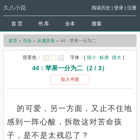
久八小说
阅读历史
|
登录
|
注册
首 页
书 库
全本
搜索
首页
百合
从属关系
44：苹果一分为二
背景色：
字体：
[
很小
标准
很大
]
44：苹果一分为二（2 / 3）
加入书签
的可爱，另一方面，又止不住地
感到一阵心酸，拆散这对苦命孩
子，是不是太残忍了？